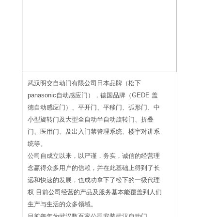
武汉明交自动门有限公司日本品牌（松下
panasonic自动感应门），德国品牌（GEDE 盖
德自动感应门）、平开门、平移门、弧形门、中
小型旋转门及大型全自动半自动旋转门、折叠
门、医用门、及出入门禁管理系统、楼宇对讲系
统等。
公司自成立以来，以严谨，务实，诚信的经营理
念赢得众多用户的信赖，并在此基础上得到了长
远和快速的发展，也成功拿下了松下的一级代理
权.目前公司经营的产品及服务基本能覆盖到人们
生产与生活的众多领域。
目前每年为武汉数百家公司安装武汉自动门